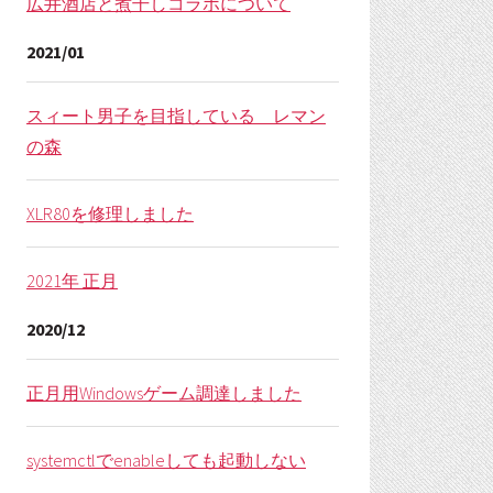
広井酒店と煮干しコラボについて
2021/01
スィート男子を目指している レマン
の森
XLR80を修理しました
2021年 正月
2020/12
正月用Windowsゲーム調達しました
systemctlでenableしても起動しない