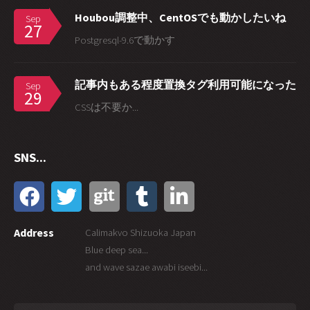
Houbou調整中、CentOSでも動かしたいね
Sep
27
Postgresql-9.6で動かす
記事内もある程度置換タグ利用可能になった
Sep
29
CSSは不要か...
SNS...
Address
Calimakvo Shizuoka Japan
Blue deep sea...
and wave sazae awabi iseebi...