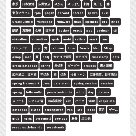
家系
日本酒池
広井酒店
やがら
やっぱた
刺身
丸干し
鯵
東京マラソン
fpm
php82
servant
thread
spawn
Rust
Oracle Linux 8
microcode
firmware
linux
openzfs
zfs
gitea
麒麟
真野鶴
金鶴
日本酒
docker
oracle
pod
podman
cli
virtualbox
VirtualBox
epub
mobi
calibre
mask
lens
ワンライナー
php
海
redmine
Linux
Oracle
Map
OMap
omap
map
夏
BBQ
カテゴリ管理
カテゴリ
timestamp
date
oracle database
string
麦焼酎
ダービー
process
磨き蒸留
広井酒店、日本酒
芋焼酎
酒
焼酎
ゆるキャン
広井酒店、日本酒池
spring framework
java
persistent
spring session
session
spring
hdbc-odbc
persistent-odbc
odbc
day
utctime
スィート
レマンの森
elm初期化
elm
バイク
xlr80
esqueleto
database
xl2tpd
strongswan
vpn
l2tp
ipsec
正月
ゲーム
grub
nginx
systemctl
portage
豚骨
圧力鍋
yesod-auth-hashdb
yesod-auth