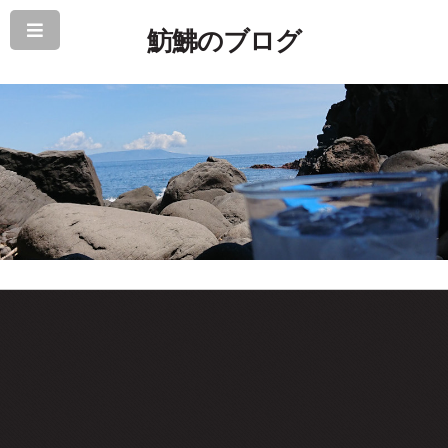
魴鮄のブログ