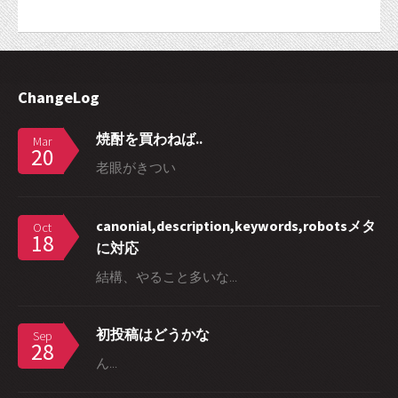
ChangeLog
焼酎を買わねば..
Mar
20
老眼がきつい
canonial,description,keywords,robotsメタ
Oct
18
に対応
結構、やること多いな...
初投稿はどうかな
Sep
28
ん...