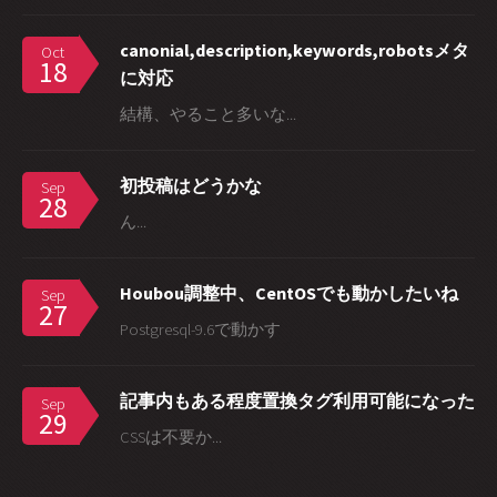
canonial,description,keywords,robotsメタ
Oct
18
に対応
結構、やること多いな...
初投稿はどうかな
Sep
28
ん...
Houbou調整中、CentOSでも動かしたいね
Sep
27
Postgresql-9.6で動かす
記事内もある程度置換タグ利用可能になった
Sep
29
CSSは不要か...