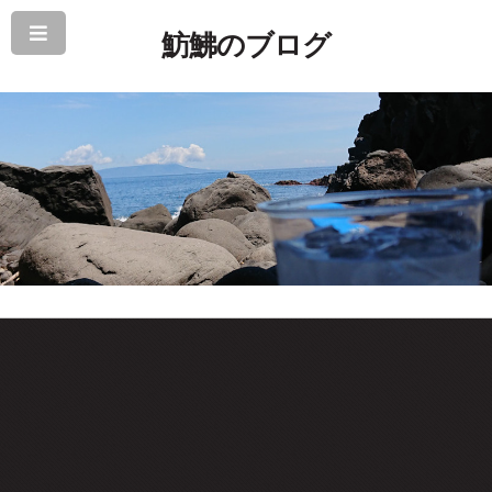
魴鮄のブログ