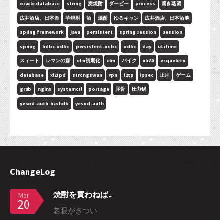
oracle database
string
麦焼酎
ダービー
process
磨き蒸留
広井酒店、日本酒
芋焼酎
酒
焼酎
ゆるキャン
広井酒店、日本酒池
spring framework
java
persistent
spring session
session
spring
hdbc-odbc
persistent-odbc
odbc
day
utctime
スィート
レマンの森
elm初期化
elm
バイク
xlr80
esqueleto
database
xl2tpd
strongswan
vpn
l2tp
ipsec
正月
ゲーム
grub
nginx
systemctl
portage
豚骨
圧力鍋
yesod-auth-hashdb
yesod-auth
ChangeLog
焼酎を買わねば..
Mar
20
老眼がきつい