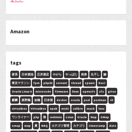
ました
Amazon
tags
家系
日本酒池
広井酒店
やがら
やっぱた
刺身
丸干し
鯵
東京マラソン
fpm
php82
servant
thread
spawn
Rust
Oracle Linux 8
microcode
firmware
linux
openzfs
zfs
gitea
麒麟
真野鶴
金鶴
日本酒
docker
oracle
pod
podman
cli
virtualbox
VirtualBox
epub
mobi
calibre
mask
lens
ワンライナー
php
海
redmine
Linux
Oracle
Map
OMap
omap
map
夏
BBQ
カテゴリ管理
カテゴリ
timestamp
date