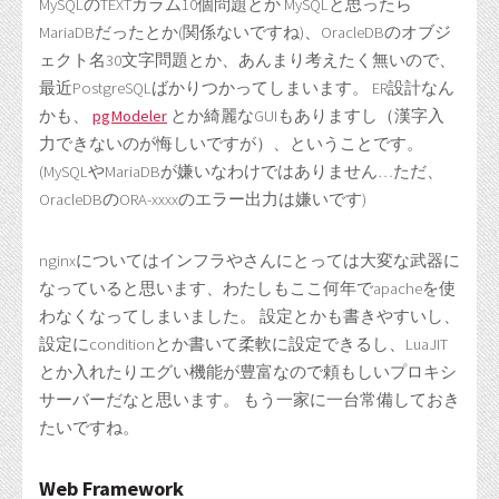
MySQLのTEXTカラム10個問題とか MySQLと思ったら
MariaDBだったとか(関係ないですね)、OracleDBのオブジ
ェクト名30文字問題とか、あんまり考えたく無いので、
最近PostgreSQLばかりつかってしまいます。 ER設計なん
かも、
pgModeler
とか綺麗なGUIもありますし（漢字入
力できないのが悔しいですが）、ということです。
(MySQLやMariaDBが嫌いなわけではありません…ただ、
OracleDBのORA-xxxxのエラー出力は嫌いです)
nginxについてはインフラやさんにとっては大変な武器に
なっていると思います、わたしもここ何年でapacheを使
わなくなってしまいました。 設定とかも書きやすいし、
設定にconditionとか書いて柔軟に設定できるし、LuaJIT
とか入れたりエグい機能が豊富なので頼もしいプロキシ
サーバーだなと思います。 もう一家に一台常備しておき
たいですね。
Web Framework