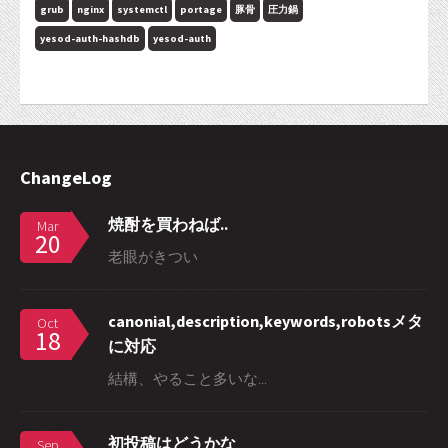
grub
nginx
systemctl
portage
豚骨
圧力鍋
yesod-auth-hashdb
yesod-auth
ChangeLog
焼酎を買わねば..
Mar
20
老眼がきつい
canonial,description,keywords,robotsメタ
Oct
18
に対応
結構、やること多いな...
初投稿はどうかな
Sep