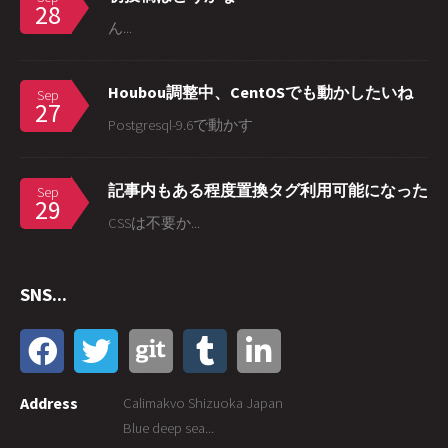
28
ん...
Houbou調整中、CentOSでも動かしたいね
Sep
27
Postgresql-9.6で動かす
記事内もある程度置換タグ利用可能になった
Sep
29
CSSは不要か...
SNS...
Address
Calimakvo Shizuoka Japan
Blue deep sea...