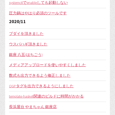
systemctlでenableしても起動しない
圧力鍋はやはり必須のツールです
2020/11
ブダイを頂きました
ウスバハギ頂きました
銀座 八五(はちごう)
メディアアップロードを使いやすくしました
数式も出力できるよう修正しました
OGPタグを出力できるようにしました
template-haskell関連のビルドに時間がかかる
長浜屋台 やまちゃん 銀座店