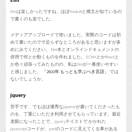
Elmは楽しかったですね、ほぼHaskellと構文が似ているの
で書くのも楽でした。
メディアアップロードで使いました、実際のコードは初
めて書いたので寸足らずなところがあると思いますが多
めにみてください。 Elm本とオンラインドキュメントの
併用で何とか動くものを作れました。 ECMAとかReactと
か色々頑張ってみたものの、私はElmが一番使いやすい
と感じました、
「2021年 もっとも学ぶべき言語」
では
ないでしょうか。
jquery
苦手です、でもほぼ優秀なjquererが書いてくださったも
のを、丁重にいただき利用させてもらっています。最近
老眼になったことで、jqueryテイストで かかれた
javascriptコードが、perlのコードに見えてくる事がある