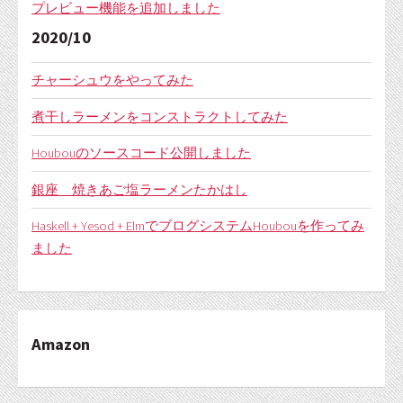
プレビュー機能を追加しました
2020/10
チャーシュウをやってみた
煮干しラーメンをコンストラクトしてみた
Houbouのソースコード公開しました
銀座 焼きあご塩ラーメンたかはし
Haskell + Yesod + ElmでブログシステムHoubouを作ってみ
ました
Amazon