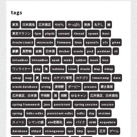
tags
家系
日本酒池
広井酒店
やがら
やっぱた
刺身
丸干し
鯵
東京マラソン
fpm
php82
servant
thread
spawn
Rust
Oracle Linux 8
microcode
firmware
linux
openzfs
zfs
gitea
麒麟
真野鶴
金鶴
日本酒
docker
oracle
pod
podman
cli
virtualbox
VirtualBox
epub
mobi
calibre
mask
lens
ワンライナー
php
海
redmine
Linux
Oracle
Map
OMap
omap
map
夏
BBQ
カテゴリ管理
カテゴリ
timestamp
date
oracle database
string
麦焼酎
ダービー
process
磨き蒸留
広井酒店、日本酒
芋焼酎
酒
焼酎
ゆるキャン
広井酒店、日本酒池
spring framework
java
persistent
spring session
session
spring
hdbc-odbc
persistent-odbc
odbc
day
utctime
スィート
レマンの森
elm初期化
elm
バイク
xlr80
esqueleto
database
xl2tpd
strongswan
vpn
l2tp
ipsec
正月
ゲーム