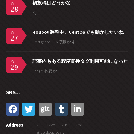
初投稿はどうかな
Sep
28
ん...
Houbou調整中、CentOSでも動かしたいね
Sep
27
Postgresql-9.6で動かす
記事内もある程度置換タグ利用可能になった
Sep
29
CSSは不要か...
SNS...
Address
Calimakvo Shizuoka Japan
Blue deep sea...