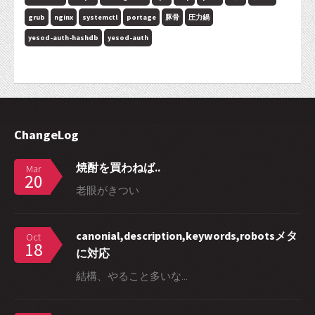
grub
nginx
systemctl
portage
豚骨
圧力鍋
yesod-auth-hashdb
yesod-auth
ChangeLog
焼酎を買わねば..
Mar
20
老眼がきつい
canonial,description,keywords,robotsメタ
Oct
18
に対応
結構、やること多いな...