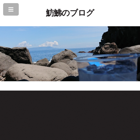
魴鮄のブログ