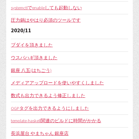
systemctlでenableしても起動しない
圧力鍋はやはり必須のツールです
2020/11
ブダイを頂きました
ウスバハギ頂きました
銀座 八五(はちごう)
メディアアップロードを使いやすくしました
数式も出力できるよう修正しました
OGPタグを出力できるようにしました
template-haskell関連のビルドに時間がかかる
長浜屋台 やまちゃん 銀座店