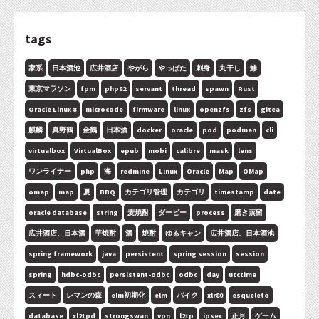
tags
家系
日本酒池
広井酒店
やがら
やっぱた
刺身
丸干し
鯵
東京マラソン
fpm
php82
servant
thread
spawn
Rust
Oracle Linux 8
microcode
firmware
linux
openzfs
zfs
gitea
麒麟
真野鶴
金鶴
日本酒
docker
oracle
pod
podman
cli
virtualbox
VirtualBox
epub
mobi
calibre
mask
lens
ワンライナー
php
海
redmine
Linux
Oracle
Map
OMap
omap
map
夏
BBQ
カテゴリ管理
カテゴリ
timestamp
date
oracle database
string
麦焼酎
ダービー
process
磨き蒸留
広井酒店、日本酒
芋焼酎
酒
焼酎
ゆるキャン
広井酒店、日本酒池
spring framework
java
persistent
spring session
session
spring
hdbc-odbc
persistent-odbc
odbc
day
utctime
スィート
レマンの森
elm初期化
elm
バイク
xlr80
esqueleto
database
xl2tpd
strongswan
vpn
l2tp
ipsec
正月
ゲーム