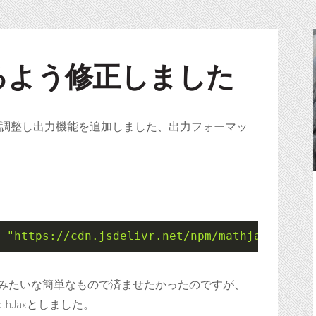
るよう修正しました
cを調整し出力機能を追加しました、出力フォーマッ
"https://cdn.jsdelivr.net/npm/mathjax@3/es5
MLみたいな簡単なもので済ませたかったのですが、
thJaxとしました。