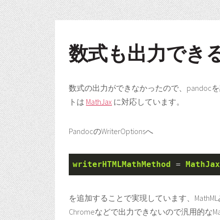
数式も出力でき
数式の出力ができなかったので、pando
トは
MathJax
に対応しています。
PandocのWriterOptionsへ
writerHTMLMathMethod
=
MathJax
を追加することで実現しています、Math
Chromeなどで出力できないので汎用的なMa