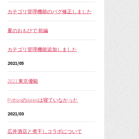
カテゴリ管理機能のバグ修正しました
夏のおもひで 前編
カテゴリ管理機能追加しました
2021/05
2021 東京優駿
Pythonのsleepは寝ていなかった
2021/03
広井酒店と煮干しコラボについて