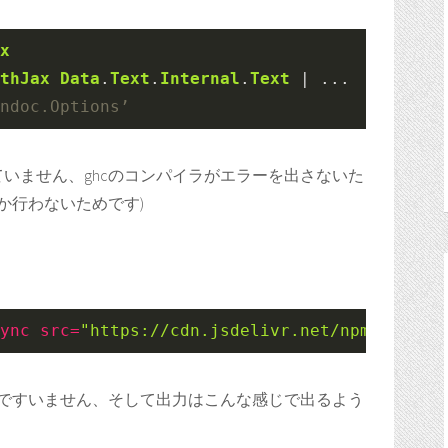
x
thJax
Data
.
Text
.
Internal
.
Text
|
...
ndoc.Options’
用されていません、ghcのコンパイラがエラーを出さないた
か行わないためです)
ync
src
=
"https://cdn.jsdelivr.net/npm/mathja
ですいません、そして出力はこんな感じで出るよう