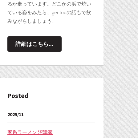
るか走っています。どこかの浜で焼い
ている姿をみたら、gentooの話もで飲
みながらしましょう...
詳細はこちら...
Posted
x@3/es5/tex-chtml-full.js"
>
</
script
>
2025/11
家系ラーメン 沼津家