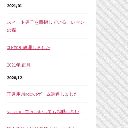
2021/01
スィート男子を目指している レマン
の森
XLR80を修理しました
2021年 正月
2020/12
正月用Windowsゲーム調達しました
systemctlでenableしても起動しない