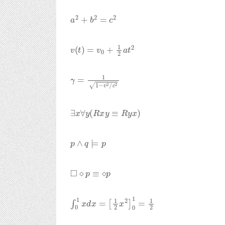
a
2
+
b
2
=
c
2
v
(
t
)
=
v
0
+
1
2
a
t
2
γ
=
1
1
−
v
2
/
c
2
∃
x
∀
y
(
R
x
y
≡
R
y
x
)
p
∧
q
⊨
p
◻
⋄
p
≡
⋄
p
∫
0
1
x
d
x
=
[
1
2
x
2
]
0
1
=
1
2