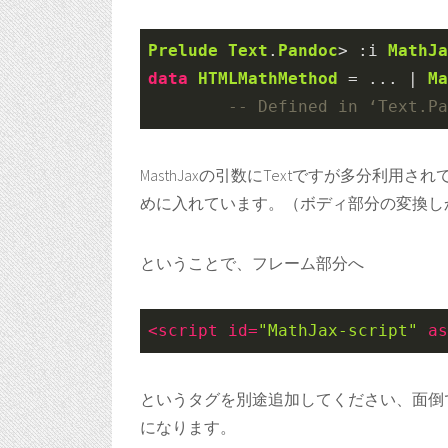
Prelude
Text
.
Pandoc
>
:
i 
MathJa
data
HTMLMathMethod
=
...
|
Ma
-- Defined in ‘Text.Pa
MasthJaxの引数にTextですが多分利
めに入れています。（ボディ部分の変換し
ということで、フレーム部分へ
<
script
id
=
"MathJax-script"
as
というタグを別途追加してください、面倒
になります。