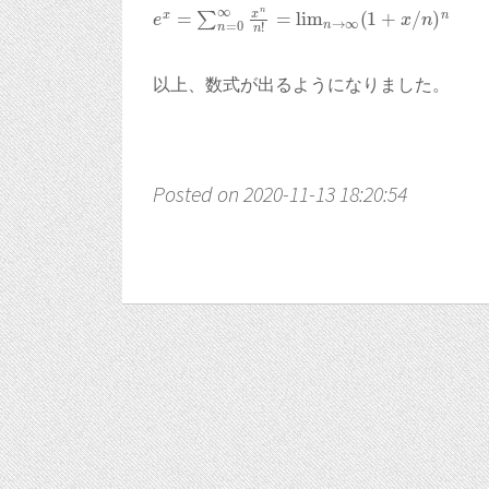
e
x
=
∑
n
=
0
∞
x
n
n
!
=
lim
n
→
∞
(
1
+
x
/
n
)
n
以上、数式が出るようになりました。
Posted on 2020-11-13 18:20:54