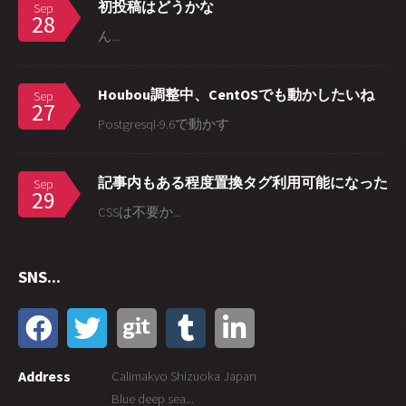
初投稿はどうかな
Sep
28
ん...
Houbou調整中、CentOSでも動かしたいね
Sep
27
Postgresql-9.6で動かす
記事内もある程度置換タグ利用可能になった
Sep
29
CSSは不要か...
SNS...
Address
Calimakvo Shizuoka Japan
Blue deep sea...