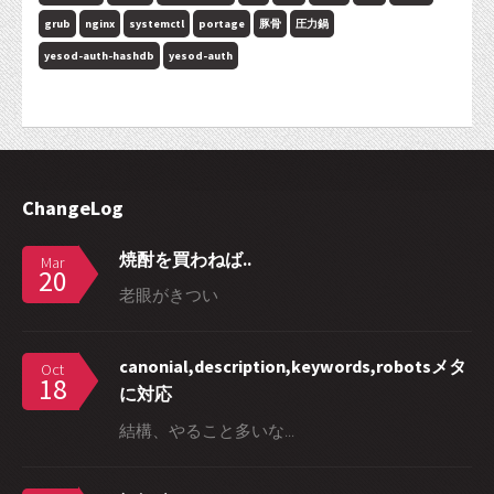
grub
nginx
systemctl
portage
豚骨
圧力鍋
yesod-auth-hashdb
yesod-auth
ChangeLog
焼酎を買わねば..
Mar
20
老眼がきつい
canonial,description,keywords,robotsメタ
Oct
18
に対応
結構、やること多いな...