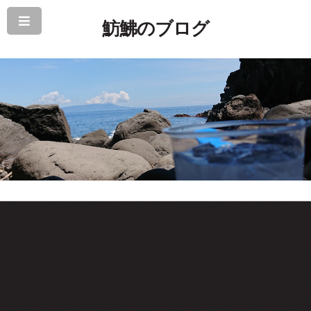
魴鮄のブログ