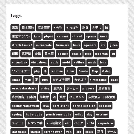
tags
家系
日本酒池
広井酒店
やがら
やっぱた
刺身
丸干し
鯵
東京マラソン
fpm
php82
servant
thread
spawn
Rust
Oracle Linux 8
microcode
firmware
linux
openzfs
zfs
gitea
麒麟
真野鶴
金鶴
日本酒
docker
oracle
pod
podman
cli
virtualbox
VirtualBox
epub
mobi
calibre
mask
lens
ワンライナー
php
海
redmine
Linux
Oracle
Map
OMap
omap
map
夏
BBQ
カテゴリ管理
カテゴリ
timestamp
date
oracle database
string
麦焼酎
ダービー
process
磨き蒸留
広井酒店、日本酒
芋焼酎
酒
焼酎
ゆるキャン
広井酒店、日本酒池
spring framework
java
persistent
spring session
session
spring
hdbc-odbc
persistent-odbc
odbc
day
utctime
スィート
レマンの森
elm初期化
elm
バイク
xlr80
esqueleto
database
xl2tpd
strongswan
vpn
l2tp
ipsec
正月
ゲーム