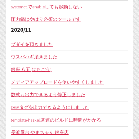
systemctlでenableしても起動しない
圧力鍋はやはり必須のツールです
2020/11
ブダイを頂きました
ウスバハギ頂きました
銀座 八五(はちごう)
メディアアップロードを使いやすくしました
数式も出力できるよう修正しました
OGPタグを出力できるようにしました
template-haskell関連のビルドに時間がかかる
長浜屋台 やまちゃん 銀座店