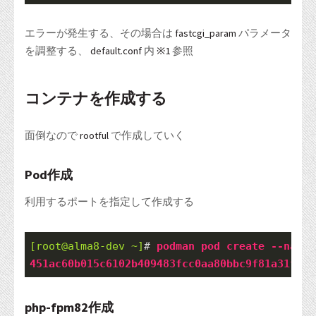
エラーが発生する、その場合は
fastcgi_param
パラメータ
を調整する、
default.conf
内
※1
参照
コンテナを作成する
面倒なので
rootful
で作成していく
Pod作成
利用するポートを指定して作成する
[root@alma8-dev ~]
# 
podman
pod
create
--name
451ac60b015c6102b409483fcc0aa80bbc9f81a31f9f2
php-fpm82作成