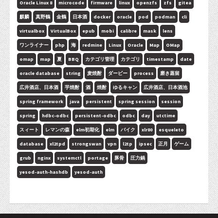
Oracle Linux 8
microcode
firmware
linux
openzfs
zfs
gitea
麒麟
真野鶴
金鶴
日本酒
docker
oracle
pod
podman
cli
virtualbox
VirtualBox
epub
mobi
calibre
mask
lens
ワンライナー
php
海
redmine
Linux
Oracle
Map
OMap
omap
map
夏
BBQ
カテゴリ管理
カテゴリ
timestamp
date
oracle database
string
麦焼酎
ダービー
process
磨き蒸留
広井酒店、日本酒
芋焼酎
酒
焼酎
ゆるキャン
広井酒店、日本酒池
spring framework
java
persistent
spring session
session
spring
hdbc-odbc
persistent-odbc
odbc
day
utctime
スィート
レマンの森
elm初期化
elm
バイク
xlr80
esqueleto
database
xl2tpd
strongswan
vpn
l2tp
ipsec
正月
ゲーム
grub
nginx
systemctl
portage
豚骨
圧力鍋
yesod-auth-hashdb
yesod-auth