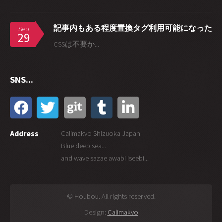
記事内もある程度置換タグ利用可能になった
Sep
29
CSSは不要か...
SNS...
Address
Calimakvo Shizuoka Japan
Blue deep sea...
and wave sazae awabi iseebi...
© Houbou. All rights reserved.
Design:
Calimakvo