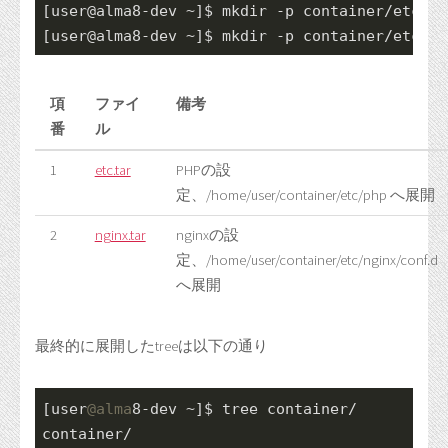
[user@alma8-dev ~]$ mkdir -p container/etc/php
[user@alma8-dev ~]$ mkdir -p container/etc/ng
項
ファイ
備考
番
ル
1
etc.tar
PHPの設
定、/home/user/container/etc/php へ展開
2
nginx.tar
nginxの設
定、/home/user/container/etc/nginx/conf.d
へ展開
最終的に展開したtreeは以下の通り
[user
@alma
8-dev ~]$ tree container/

container/
