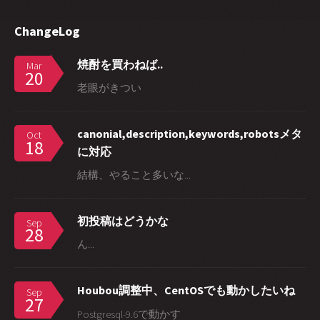
ChangeLog
焼酎を買わねば..
Mar
20
老眼がきつい
canonial,description,keywords,robotsメタ
Oct
18
に対応
結構、やること多いな...
初投稿はどうかな
Sep
28
ん...
Houbou調整中、CentOSでも動かしたいね
Sep
27
Postgresql-9.6で動かす