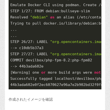
Emulate Docker CLI using podman. Create /etc/
STEP 
1
/
27
: FROM debian:bullseye-slim

Resolved 
"debian"
as
 an alias (/etc/container
Trying to pull docker.io/library/debian:bulls
...

...

STEP 
26
/
27
: LABEL 
"org.opencontainers.image.n
--> c10db5b37a3

STEP 
27
/
27
: LABEL 
"org.opencontainers.image.v
COMMIT devilbox/php-fpm
-8.2
:php-fpm82

--> 
44
b3ada602e

[Warning] one 
or
 more build args were 
not
 con
Successfully tagged localhost/devilbox/php-fp
44
b3ada602e0f2ec6070627e96a7e2b902bd32f0fd05a
作成されたイメージを確認