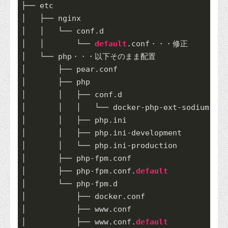
├── etc

│   ├── nginx

│   │   └── conf.d

│   │       └── 
default
.conf・・・修正

│   └── php・・・以下そのまま配置

│       ├── pear.conf

│       ├── php

│       │   ├── conf.d

│       │   │   └── docker-php-ext-sodium.ini

│       │   ├── php.ini

│       │   ├── php.ini-development

│       │   └── php.ini-production

│       ├── php-fpm.conf

│       ├── php-fpm.conf.
default
│       └── php-fpm.d

│           ├── docker.conf

│           ├── www.conf

│           ├── www.conf.
default