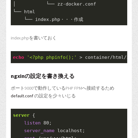
│           └── zz-docker.conf

└── html

    └── index.php・・・作成
index.phpを書いておく
echo
'<?php phpinfo();'
 > container/html/inde
ngxinの設定を書き換える
ポート9000で動作しているPHP FPMへ接続するため
default.conf
の設定を少々いじる
server
 {

listen
80
;

server_name
 localhost;
