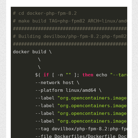
# cd docker-php-fpm-8.2
# make build TAG=php-fpm82 ARCH=linux/amd64
######
######
######
######
######
######
######
###
# Building devilbox/php-fpm-8.2:php-fpm82 (pl
######
######
######
######
######
######
######
###
docker build \

         \

         \

        $( 
if
 [ -n 
""
 ]; 
then
 echo 
"--target 
        --network host \

        --platform linux/amd64 \

        --label 
"org.opencontainers.image.cre
        --label 
"org.opencontainers.image.rev
        --label 
"org.opencontainers.image.nam
        --label 
"org.opencontainers.image.ver
        --tag devilbox/php-fpm
-8.2
:php-fpm82 
        --file Dockerfiles/Dockerfile Dockerf