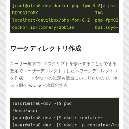
[
root@alma8-dev
docker-php-fpm-8.2
]
# podman i
REPOSITORY
TAG
localhost/devilbox/php-fpm-8.2
php-fpm82
docker.io/library/debian
bullseye-slim
ワークディレクトリ作成
ユーザー権限でPHPスクリプトを修正することができる
想定でユーザーディレクトリしたへワークディレクトリ
を作成、PHPやnginxの設定も適当にいじりたいので、ホ
スト側へ
volume
で永続化する
[user@alma8-dev ~]$ pwd

/home/user

[user@alma8-dev ~]$ mkdir container

[user@alma8-dev ~]$ mkdir -p container/html
