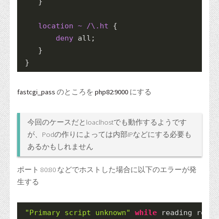
    }

location
~ /\.ht
 {

deny
 all;

    }

 }
fastcgi_pass
のところを
php82:9000
にする
今回のケースだとloaclhostでも動作するようです
が、Podの作りによっては内部IPなどにする必要も
あるかもしれません
ポート 80:80 などでホストした場合に以下のエラーが発
生する
"Primary script unknown"
while
 reading respo