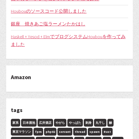
Houbouのソースコード公開しました
銀座 焼きあご塩ラーメンたかはし
Haskell + Yesod + ElmでブログシステムHoubouを作ってみ
ました
Amazon
tags
家系
日本酒池
広井酒店
やがら
やっぱた
刺身
丸干し
鯵
東京マラソン
fpm
php82
servant
thread
spawn
Rust