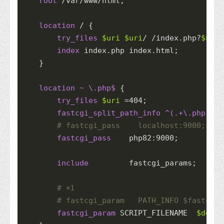
root
 /var/www/html;

location
 / {

try_files
$uri
$uri
/ /index.php?
$uri
&
index
 index.php index.html;

    }

location
~ \.php$
 {

try_files
$uri
 =
404
;

fastcgi_split_path_info
 ^(.+\.php)(/.
# fastcgi_pass    localhost:9000;
fastcgi_pass
    php82:
9000
;

include
         fastcgi_params;

# ※1    
# fastcgi_param   PATH_INFO $fastcgi_
fastcgi_param
 SCRIPT_FILENAME  
$docum