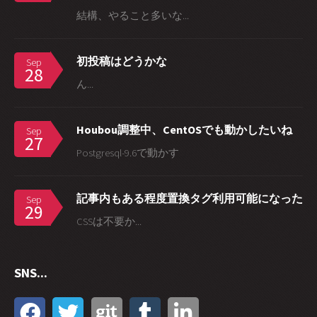
結構、やること多いな...
初投稿はどうかな
Sep
28
ん...
Houbou調整中、CentOSでも動かしたいね
Sep
27
Postgresql-9.6で動かす
記事内もある程度置換タグ利用可能になった
Sep
29
CSSは不要か...
SNS...