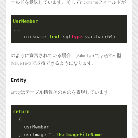
ールドを意味しています、そしてnicknameフィールドが
UsrMember
...

    nickname 
Text
 sql
type
=varchar(64)
のように宣言されている場合、(Value typ) でtypがText型
(Value Text) で取得できるようになります。
Entity
Entityはテーブル情報そのものを表現しています
return
  (
    usrMember
  , usrImage 
^.
UsrImageFileName