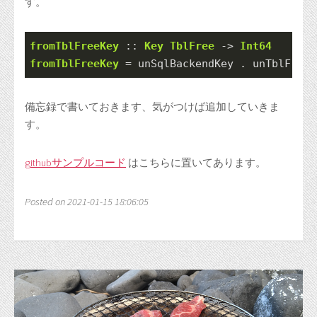
す。
fromTblFreeKey
 ::
Key
TblFree
->
Int64
fromTblFreeKey
=
 unSqlBackendKey 
.
 unTblFreeK
備忘録で書いておきます、気がつけば追加していきま
す。
githubサンプルコード
はこちらに置いてあります。
Posted on 2021-01-15 18:06:05