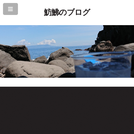
魴鮄のブログ