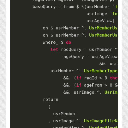
        baseQuery 
=
 from 
$
 \(usrMember 
`
Inner
                             usrImage 
`
InnerJ
                             usrAgeView) 
->
d
            on 
$
 usrMember 
^.
UsrMemberUsrMem
            on 
$
 usrMember 
^.
UsrMemberUsrMem
            where_ 
$
do
let
 reqQuery 
=
 usrMember 
^.
Us
                    ageQuery 
=
 usrAgeView 
^.
&&.
 usrAgeV
               usrMember 
^.
UsrMemberTypeId
`
&&.
 (
if
 reqId 
>
0
then
 re
&&.
 (
if
 ageFrom 
>
0
&&
 ag
&&.
 usrImage 
^.
UsrImageI
return
              (
                usrMember
              , usrImage 
^.
UsrImageFileName
              , usrAgeView 
^.
UsrAgeViewAge