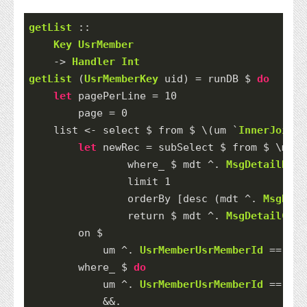
getList
 ::
Key
UsrMember
->
Handler
Int
getList
 (
UsrMemberKey
 uid) 
=
 runDB 
$
do
let
 pagePerLine 
=
10
        page 
=
0
    list 
<-
 select 
$
 from 
$
 \(um 
`
InnerJoin
`
 
let
 newRec 
=
 subSelect 
$
 from 
$
 \mdt 
                where_ 
$
 mdt 
^.
MsgDetailRefU
                limit 
1
                orderBy [desc (mdt 
^.
MsgDeta
return
$
 mdt 
^.
MsgDetailCrea
        on 
$
            um 
^.
UsrMemberUsrMemberId
==.
 md
        where_ 
$
do
            um 
^.
UsrMemberUsrMemberId
==.
 va
&&.