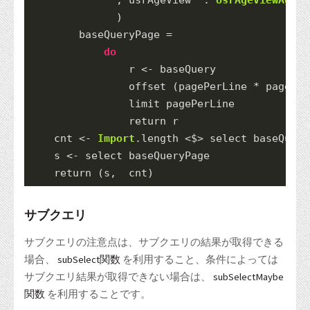
              )
        baseQueryPage 
=
do
                r 
<-
 baseQuery
                offset (pagePerLine 
*
 page)
                limit pagePerLine
return
 r
    cnt 
<-
Import
.length 
<$>
 select baseQuery
    s 
<-
 select baseQueryPage
return
 (s,  cnt)
サブクエリ
サブクエリの注意点は、サブクエリの結果が取得できる
場合、
subSelect関数
を利用すること、条件によっては
サブクエリ結果が取得できない場合は、
subSelectMaybe
関数
を利用することです。