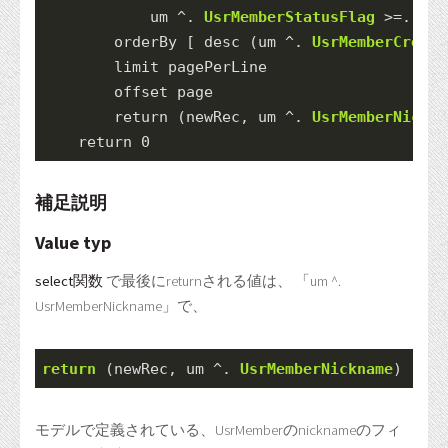
            um 
^.
UsrMemberStatusFlag
>=.
 val
        orderBy [ desc (um 
^.
UsrMemberCreate
        limit pagePerLine
        offset page
return
 (newRec, um 
^.
UsrMemberNickna
return
0
補足説明
Value typ
select関数
で最後にreturnされる値は、 「um ^.
UsrMemberNickname」で、
return
 (newRec, um 
^.
UsrMemberNickname
)
モデルで定義されている、UsrMemberのnicknameのフィ