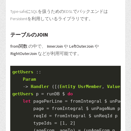
Type-safeにSQLを扱うためのEDSLでバックエンドは
Persistentを利用しているライブラリです。
テーブルのJOIN
from関数
の中で、
InnerJoin
や
LeftOuterJoin
や
RightOuterJoin
などが利用可能です。
getUsers
 ::
Param
->
Handler
 ([(
Entity
UsrMember
, 
Value
Tex
getUsers
 p 
=
 runDB 
$
do
let
 pagePerLine 
=
fromIntegral
$
 unPagePe
        page 
=
fromIntegral
$
 unPageNum p
        reqId 
=
fromIntegral
$
 unReqId p
        typeIds 
=
 [
1
, 
2
]
        (ageFrom, ageTo) 
=
 (unAgeFrom p, unAg