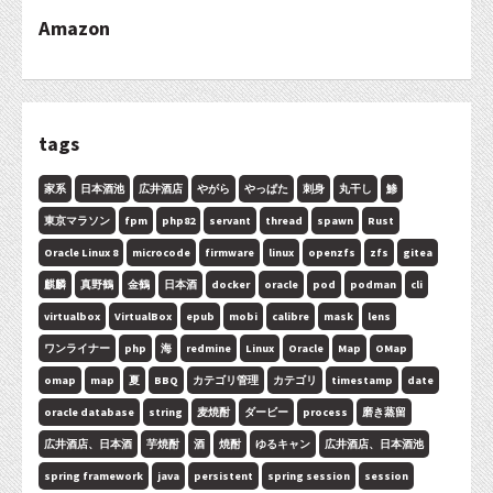
Amazon
tags
家系
日本酒池
広井酒店
やがら
やっぱた
刺身
丸干し
鯵
東京マラソン
fpm
php82
servant
thread
spawn
Rust
Oracle Linux 8
microcode
firmware
linux
openzfs
zfs
gitea
麒麟
真野鶴
金鶴
日本酒
docker
oracle
pod
podman
cli
virtualbox
VirtualBox
epub
mobi
calibre
mask
lens
ワンライナー
php
海
redmine
Linux
Oracle
Map
OMap
omap
map
夏
BBQ
カテゴリ管理
カテゴリ
timestamp
date
oracle database
string
麦焼酎
ダービー
process
磨き蒸留
広井酒店、日本酒
芋焼酎
酒
焼酎
ゆるキャン
広井酒店、日本酒池
spring framework
java
persistent
spring session
session