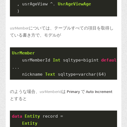
  , usrAgeView 
^.
UsrAgeViewAge
  )
usrMemberについては、テーブルすべての項目を取得し
ている書き方で、モデルが
UsrMember
    usrMemberId 
Int
 sqltype
=
bigint 
default
=
ne
...
    nickname 
Text
 sqltype
=
varchar(
64
)
のような場合、usrMemberIdは
Primary
で
Auto Increment
とすると
data
Entity
 record 
=
Entity