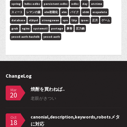
spring
hdbc-odbc
persistent-odbc
odbc
day
utctime
スィート
レマンの森
elm初期化
elm
バイク
xlr80
esqueleto
database
xl2tpd
strongswan
vpn
l2tp
ipsec
正月
ゲーム
grub
nginx
systemctl
portage
豚骨
圧力鍋
yesod-auth-hashdb
yesod-auth
ChangeLog
焼酎を買わねば..
Mar
20
老眼がきつい
canonial,description,keywords,robotsメタ
Oct
18
に対応