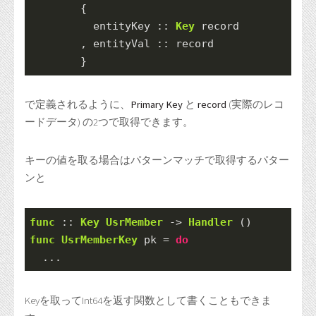
        {
          entityKey ::
Key
 record
        ,
 entityVal ::
 record
        }
で定義されるように、
Primary Key
と
record
(実際のレコ
ードデータ) の2つで取得できます。
キーの値を取る場合はパターンマッチで取得するパター
ンと
func
 ::
Key
UsrMember
->
Handler
 ()
func
UsrMemberKey
 pk 
=
do
...
Keyを取ってInt64を返す関数として書くこともできま