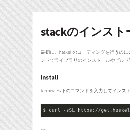
stackのインス
最初に、haskellのコーディングを行うの
ンドでライブラリのインストールやビルド
install
terminalへ下のコマンドを入力してイン
$ 
curl
 -sSL https://get.haskel