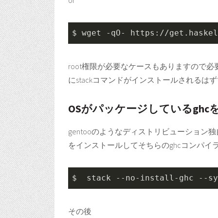
or
$ 
wget
 -qO- https://get.haskel
root権限が必要なケースもありますので必要に応
にstackコマンドがインストールされるは
OSがパッケージしているghc
gentooのようなディストリビューション
をインストールしてそちらのghcコンパイ
$  
stack
 --no-install-ghc --sy
その後