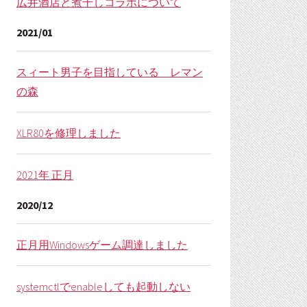
広井酒店と煮干しコラボについて
2021/01
スィート男子を目指している レマン
の森
XLR80を修理しました
2021年 正月
2020/12
正月用Windowsゲーム調達しました
systemctlでenableしても起動しない