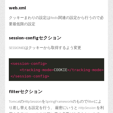
web.xml
クッキーまわりの設定はRedis関連の設定から行うので必
要最低限の設定
session-configセクション
SESSIONIDはクッキーから取得するよう変更
<
session-config
>
<
tracking-mode
>
COOKIE
</
tracking-mode
>
</
session-config
>
filterセクション
TomcatのHttpSessionをSpringFrameworkのものでfilterによ
り差し替える設定を行う、 厳密にいうと
HttpSession
を利