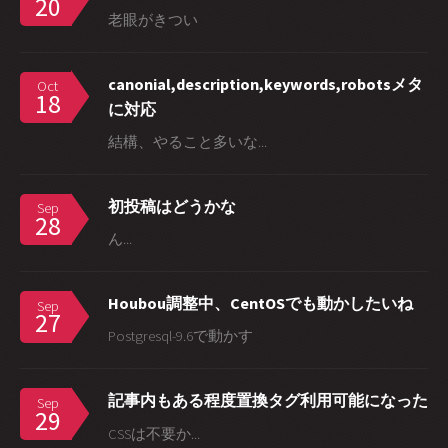
20
老眼がきつい
canonial,description,keywords,robotsメタ
Oct
18
に対応
結構、やること多いな...
初投稿はどうかな
Sep
28
ん...
Houbou調整中、CentOSでも動かしたいね
Sep
27
Postgresql-9.6で動かす
記事内もある程度置換タグ利用可能になった
Sep
29
CSSは不要か...