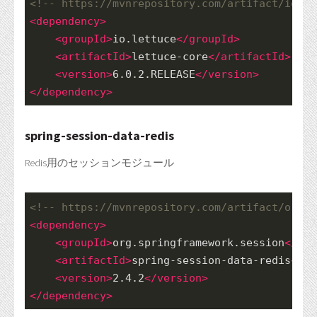
<!-- https://mvnrepository.com/artifact/io.le
<
dependency
>
<
groupId
>
io.lettuce
</
groupId
>
<
artifactId
>
lettuce-core
</
artifactId
>
<
version
>
6.0.2.RELEASE
</
version
>
</
dependency
>
spring-session-data-redis
Redis用のセッションモジュール
<!-- https://mvnrepository.com/artifact/org.s
<
dependency
>
<
groupId
>
org.springframework.session
</
gro
<
artifactId
>
spring-session-data-redis
</
ar
<
version
>
2.4.2
</
version
>
</
dependency
>