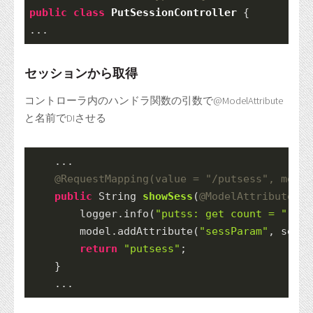
public
class
PutSessionController
{
...
セッションから取得
コントローラ内のハンドラ関数の引数で@ModelAttribute
と名前でDIさせる
    ...
@RequestMapping
(value = 
"/putsess"
, metho
public
String
showSess
(
@ModelAttribute
(
"s
        logger.
info
(
"putss: get count = "
 + s
        model.
addAttribute
(
"sessParam"
, sessP
return
"putsess"
;
    }
    ...