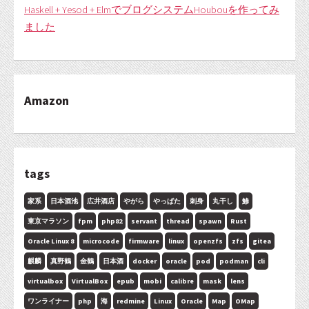
Haskell + Yesod + ElmでブログシステムHoubouを作ってみ
ました
Amazon
tags
家系
日本酒池
広井酒店
やがら
やっぱた
刺身
丸干し
鯵
東京マラソン
fpm
php82
servant
thread
spawn
Rust
Oracle Linux 8
microcode
firmware
linux
openzfs
zfs
gitea
麒麟
真野鶴
金鶴
日本酒
docker
oracle
pod
podman
cli
virtualbox
VirtualBox
epub
mobi
calibre
mask
lens
ワンライナー
php
海
redmine
Linux
Oracle
Map
OMap