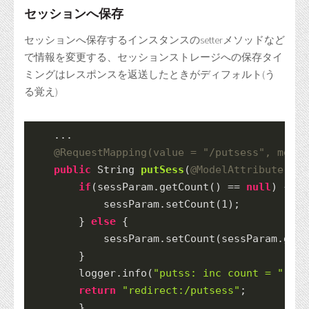
セッションへ保存
セッションへ保存するインスタンスのsetterメソッドなど
で情報を変更する、セッションストレージへの保存タイ
ミングはレスポンスを返送したときがディフォルト(う
る覚え)
    ...
@RequestMapping
(value = 
"/putsess"
, metho
public
String
putSess
(
@ModelAttribute
(
"se
if
(sessParam.
getCount
() == 
null
) {
            sessParam.
setCount
(
1
);
        } 
else
 {
            sessParam.
setCount
(sessParam.
getC
        }
        logger.
info
(
"putss: inc count = "
 + s
return
"redirect:/putsess"
;
	}