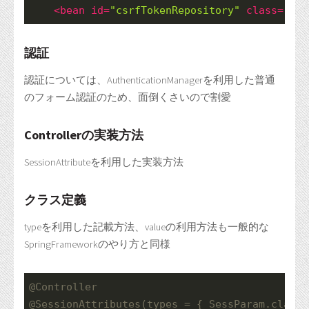
<
bean
id
=
"csrfTokenRepository"
class
=
"org
認証
認証については、AuthenticationManagerを利用した普通
のフォーム認証のため、面倒くさいので割愛
Controllerの実装方法
SessionAttributeを利用した実装方法
クラス定義
typeを利用した記載方法、valueの利用方法も一般的な
SpringFrameworkのやり方と同様
@Controller
@SessionAttributes
(types = { SessParam.
class
 