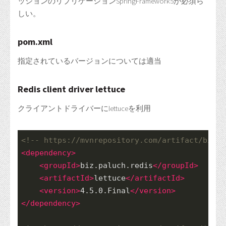
ッションのリプリケーションSpringFramework5が必須ら
しい。
pom.xml
指定されているバージョンについては適当
Redis client driver lettuce
クライアントドライバーにlettuceを利用
<!-- https://mvnrepository.com/artifact/biz.p
<
dependency
>
<
groupId
>
biz.paluch.redis
</
groupId
>
<
artifactId
>
lettuce
</
artifactId
>
<
version
>
4.5.0.Final
</
version
>
</
dependency
>