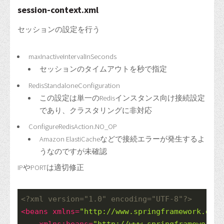
session-context.xml
セッションの設定を行う
maxInactiveIntervalInSeconds
セッションのタイムアウトを秒で指定
RedisStandaloneConfiguration
この設定は単一のRedisインスタンス向け接続設定
であり、クラスタリングに非対応
ConfigureRedisAction.NO_OP
Amazon ElastiCacheなどで接続エラーが発生するよ
うなのですが未確認
IPやPORTは適切修正
<?xml
 version="1.0" encoding="UTF-8"
?>
<
beans
xmlns
=
"http://www.springframework.org/
xmlns:beans
=
"http://www.springframework.o