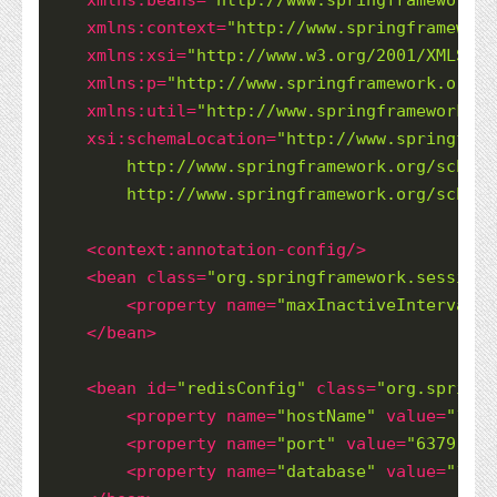
xmlns:context
=
"http://www.springframework
xmlns:xsi
=
"http://www.w3.org/2001/XMLSche
xmlns:p
=
"http://www.springframework.org/s
xmlns:util
=
"http://www.springframework.or
xsi:schemaLocation
=
"http://www.springfram
        http://www.springframework.org/schema
        http://www.springframework.org/schema
<
context:annotation-config
/>
<
bean
class
=
"org.springframework.session.
<
property
name
=
"maxInactiveIntervalIn
</
bean
>
<
bean
id
=
"redisConfig"
class
=
"org.springf
<
property
name
=
"hostName"
value
=
"192.
<
property
name
=
"port"
value
=
"6379"
/>
<
property
name
=
"database"
value
=
"1"
/