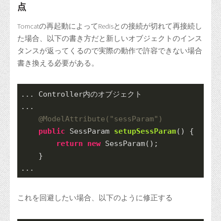
点
Tomcatの再起動によってRedisとの接続が切れて再接続し
た場合、以下の書き方だと新しいオブジェクトのインス
タンスが返ってくるので実際の動作で許容できない場合
書き換える必要がある。
... 
Controller内のオブジェクト
...
@ModelAttribute
(
"sessParam"
)
public
 SessParam 
setupSessParam
()
{
return
new
SessParam
();
    }
...
これを回避したい場合、以下のように修正する