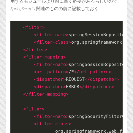
用するモジュールより前に書く必要があるらしいので、
SpringSecurity
関連のものの前に記載しておく
<
filter
>
<
filter-name
>
springSessionRepositoryF
<
filter-class
>
org.springframework.web
</
filter
>
<
filter-mapping
>
<
filter-name
>
springSessionRepositoryF
<
url-pattern
>
/*
</
url-pattern
>
<
dispatcher
>
REQUEST
</
dispatcher
>
<
dispatcher
>
ERROR
</
dispatcher
>
</
filter-mapping
>
<
filter
>
<
filter-name
>
springSecurityFilterChai
<
filter-class
>
        	org.springframework.web.f