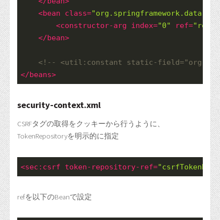
</
bean
>
<
bean
class
=
"org.springframework.data.red
<
constructor-arg
index
=
"0"
ref
=
"redis
</
bean
>
<!-- <util:constant static-field="org.spr
</
beans
>
security-context.xml
CSRFタグの取得をクッキーから行うように、
TokenRepositoryを明示的に指定
<
sec:csrf
token-repository-ref
=
"csrfTokenRepo
refを以下のBeanで設定