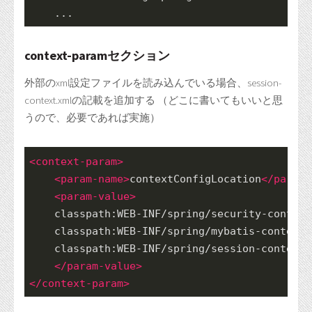
    ...
context-paramセクション
外部のxml設定ファイルを読み込んでいる場合、session-
context.xmlの記載を追加する （どこに書いてもいいと思
うので、必要であれば実施）
<
context-param
>
<
param-name
>
contextConfigLocation
</
param-
<
param-value
>
    classpath:WEB-INF/spring/security-context
    classpath:WEB-INF/spring/mybatis-context.
    classpath:WEB-INF/spring/session-context.
</
param-value
>
</
context-param
>