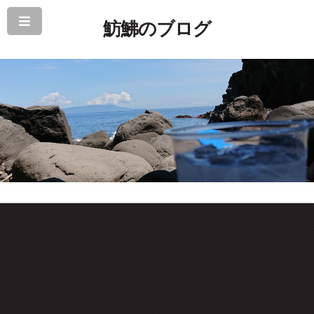
魴鮄のブログ