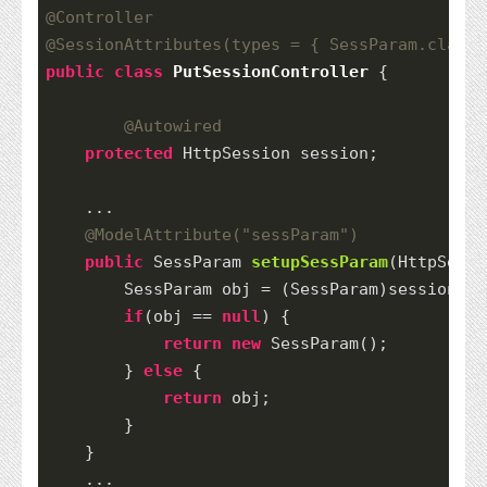
@Controller
@SessionAttributes
(types = { SessParam.
class
 
public
class
PutSessionController
{
@Autowired
protected
 HttpSession session;
    ...
@ModelAttribute
(
"sessParam"
)
public
 SessParam 
setupSessParam
(HttpServl
        SessParam obj = (SessParam)session.
ge
if
(obj == 
null
) {
return
new
SessParam
();
        } 
else
 {
return
 obj;
        }
    }
    ...