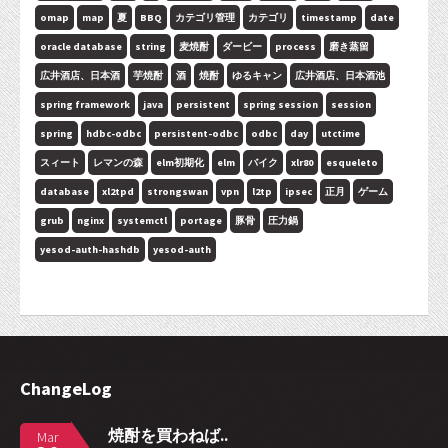
omap
map
夏
BBQ
カテゴリ管理
カテゴリ
timestamp
date
oracle database
string
麦焼酎
ダービー
process
磨き蒸留
広井酒店、日本酒
芋焼酎
酒
焼酎
ゆるキャン
広井酒店、日本酒池
spring framework
java
persistent
spring session
session
spring
hdbc-odbc
persistent-odbc
odbc
day
utctime
スィート
レマンの森
elm初期化
elm
バイク
xlr80
esqueleto
database
xl2tpd
strongswan
vpn
l2tp
ipsec
正月
ゲーム
grub
nginx
systemctl
portage
豚骨
圧力鍋
yesod-auth-hashdb
yesod-auth
ChangeLog
焼酎を買わねば..
Mar