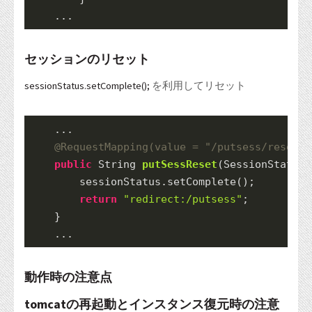
    ...
セッションのリセット
sessionStatus.setComplete();
を利用してリセット
    ...
@RequestMapping
(value = 
"/putsess/reset"
,
public
String
putSessReset
(SessionStatus 
        sessionStatus.
setComplete
();
return
"redirect:/putsess"
;
    }
    ...
動作時の注意点
tomcatの再起動とインスタンス復元時の注意